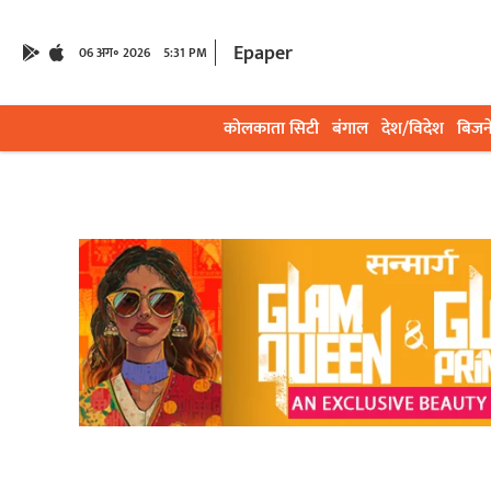
Epaper
06 अग॰ 2026
5:31 PM
कोलकाता सिटी
बंगाल
देश/विदेश
बिजन