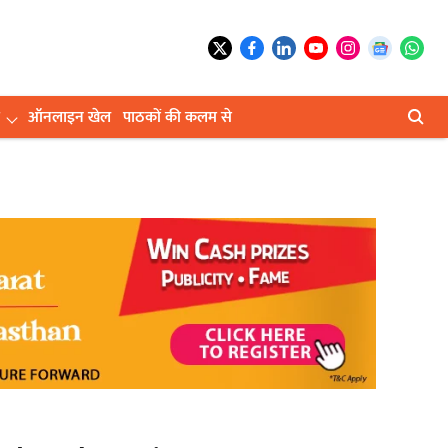
ऑनलाइन खेल
पाठकों की कलम से