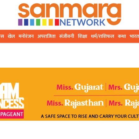
ेस
खेल
मनोरंजन
अपराजिता
संजीवनी
शिक्षा
धर्म/राशिफल
कथा
भारत