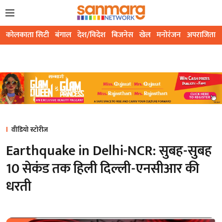
कोलकाता सिटी
बंगाल
देश/विदेश
बिजनेस
खेल
मनोरंजन
अपराजिता
वीडियो स्टोरीज
Earthquake in Delhi-NCR: सुबह-सुबह
10 सेकंड तक हिली दिल्ली-एनसीआर की
धरती