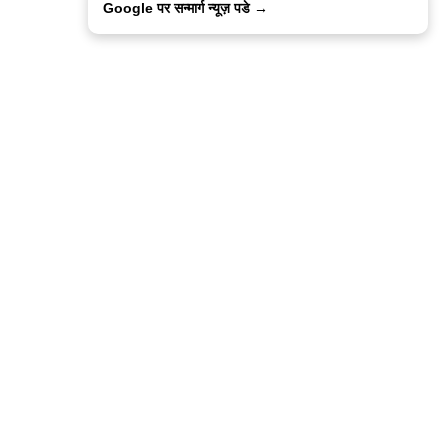
Google पर सन्मार्ग न्यूज़ पडे →
ालिसी
कांटेक्ट उस
सन्मार्ग में करियर
हमारे साथ बिज्ञापन
इतर इनफार्मेशन
कोड ऑफ़ एथिक्स
© 2015-2025 Sanmarg Hindi Daily
Powered by
Quintype