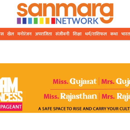
ेस
खेल
मनोरंजन
अपराजिता
संजीवनी
शिक्षा
धर्म/राशिफल
कथा
भारत