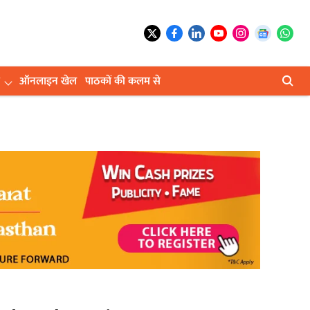
ऑनलाइन खेल
पाठकों की कलम से