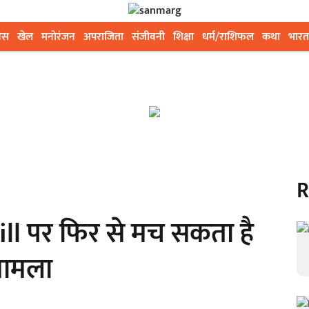
ेस
खेल
मनोरंजन
अपराजिता
संजीवनी
शिक्षा
धर्म/राशिफल
कथा
भारत
R
 पर फिर से मच सकता है
 मामला