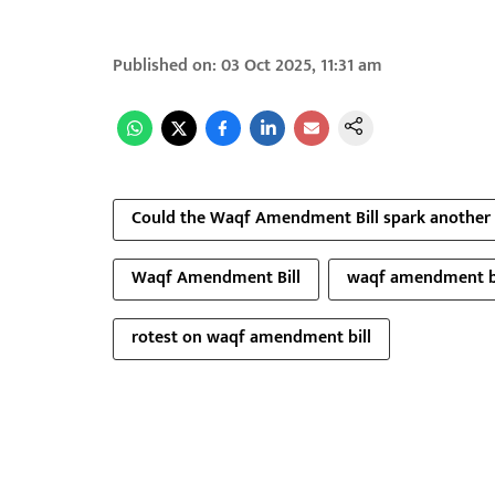
Published on
:
03 Oct 2025, 11:31 am
Could the Waqf Amendment Bill spark another up
Waqf Amendment Bill
waqf amendment bi
rotest on waqf amendment bill