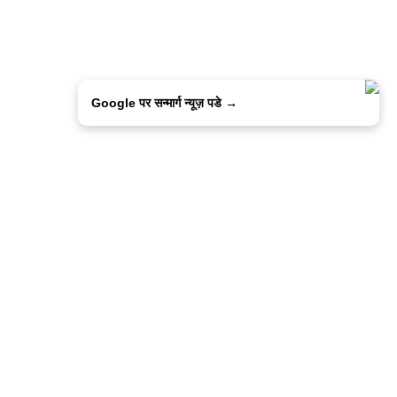
Google पर सन्मार्ग न्यूज़ पडे →
ालिसी
कांटेक्ट उस
सन्मार्ग में करियर
हमारे साथ बिज्ञापन
इतर इनफार्मेशन
कोड ऑफ़ एथिक्स