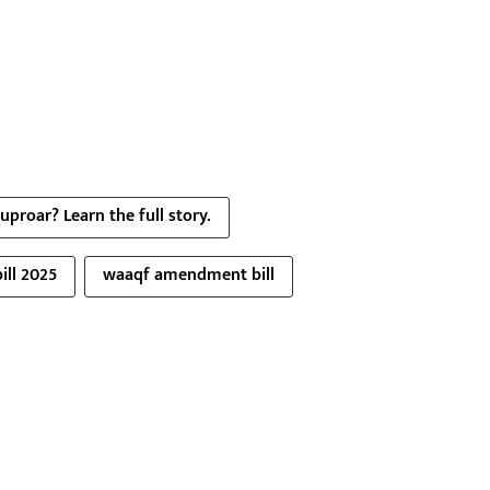
roar? Learn the full story.
ll 2025
waaqf amendment bill