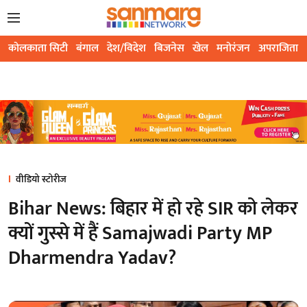
कोलकाता सिटी
बंगाल
देश/विदेश
बिजनेस
खेल
मनोरंजन
अपराजिता
वीडियो स्टोरीज
Bihar News: बिहार में हो रहे SIR को लेकर
क्यों गुस्से में हैं Samajwadi Party MP
Dharmendra Yadav?