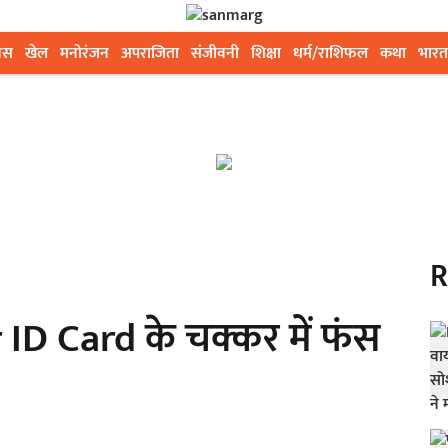
ेस
खेल
मनोरंजन
अपराजिता
संजीवनी
शिक्षा
धर्म/राशिफल
कथा
भारत
R
ID Card के चक्कर में फंस