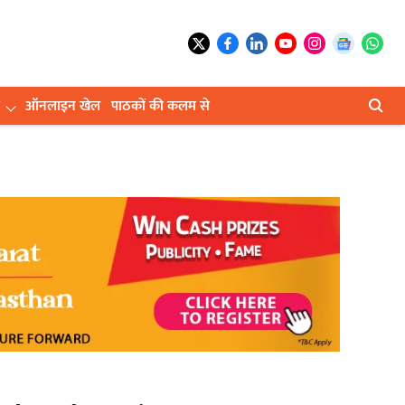
ऑनलाइन खेल
पाठकों की कलम से