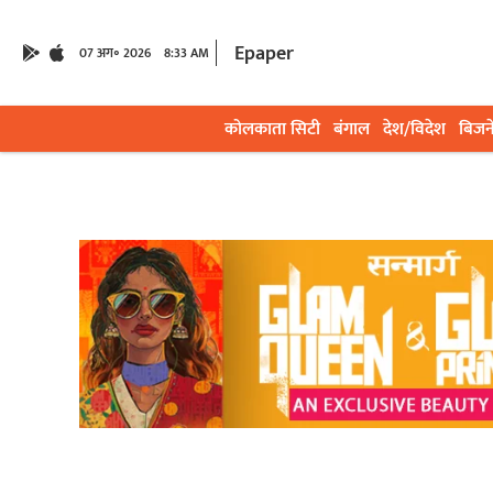
Epaper
07 अग॰ 2026
8:33 AM
कोलकाता सिटी
बंगाल
देश/विदेश
बिजन