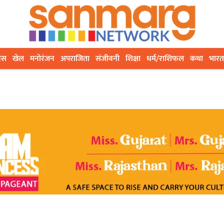
ेस
खेल
मनोरंजन
अपराजिता
संजीवनी
शिक्षा
धर्म/राशिफल
कथा
भारत