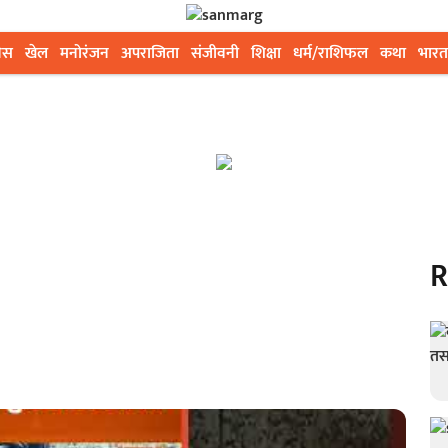
ेस
खेल
मनोरंजन
अपराजिता
संजीवनी
शिक्षा
धर्म/राशिफल
कथा
भारत
R