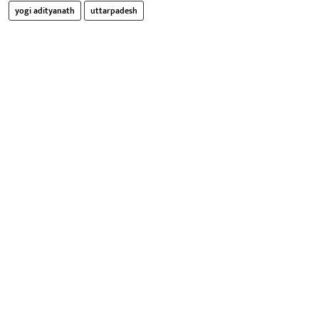
yogi adityanath
uttarpadesh