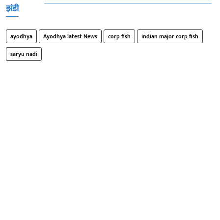
झंडी
ayodhya
Ayodhya latest News
corp fish
indian major corp fish
saryu nadi