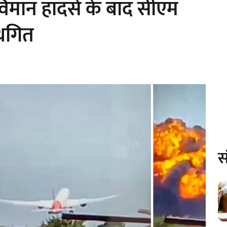
 व‍िमान हादसे के बाद सीएम
थग‍ित
स