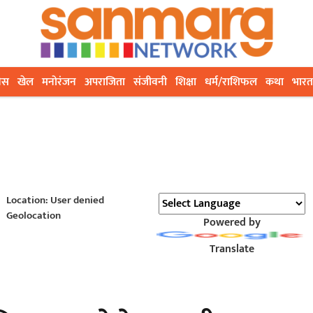
ेस
खेल
मनोरंजन
अपराजिता
संजीवनी
शिक्षा
धर्म/राशिफल
कथा
भारत
Location: User denied
Geolocation
Powered by
Translate