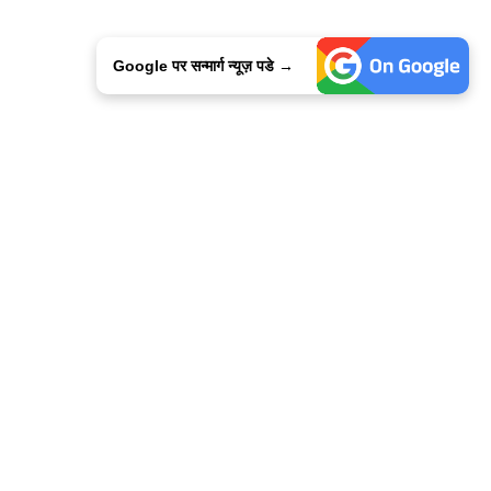
Google पर सन्मार्ग न्यूज़ पडे →
ालिसी
कांटेक्ट उस
सन्मार्ग में करियर
हमारे साथ बिज्ञापन
इतर इनफार्मेशन
कोड ऑफ़ एथिक्स