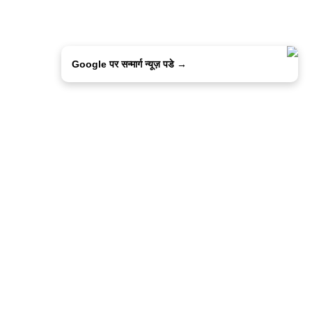
Google पर सन्मार्ग न्यूज़ पडे →
ालिसी
कांटेक्ट उस
सन्मार्ग में करियर
हमारे साथ बिज्ञापन
इतर इनफार्मेशन
कोड ऑफ़ एथिक्स