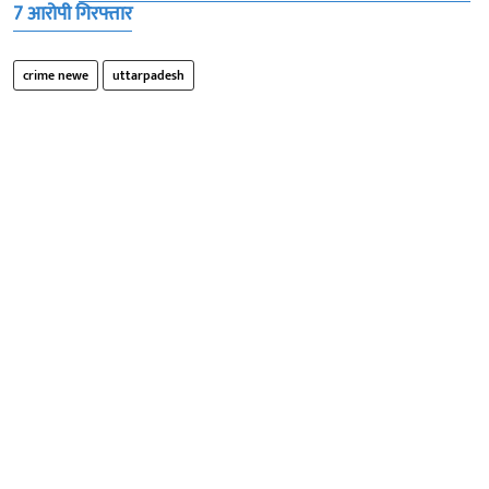
7 आरोपी गिरफ्तार
crime newe
uttarpadesh