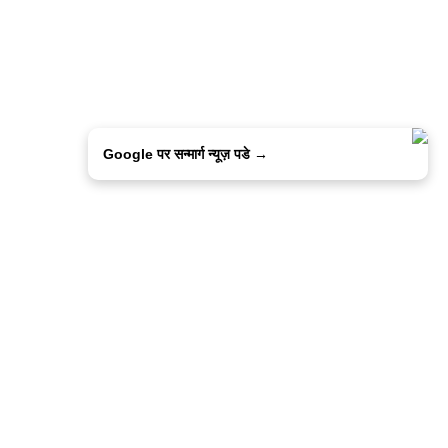
Google पर सन्मार्ग न्यूज़ पडे →
ालिसी
कांटेक्ट उस
सन्मार्ग में करियर
हमारे साथ बिज्ञापन