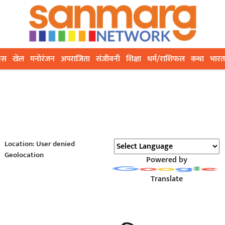
ेस
खेल
मनोरंजन
अपराजिता
संजीवनी
शिक्षा
धर्म/राशिफल
कथा
भारत
Location: User denied
Geolocation
Powered by
Translate