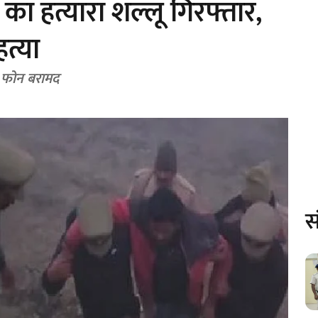
नी का हत्यारा शल्लू गिरफ्तार,
त्या
ल फोन बरामद
स