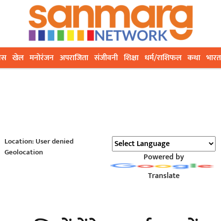
ेस
खेल
मनोरंजन
अपराजिता
संजीवनी
शिक्षा
धर्म/राशिफल
कथा
भारत
Location: User denied
Geolocation
Powered by
Translate