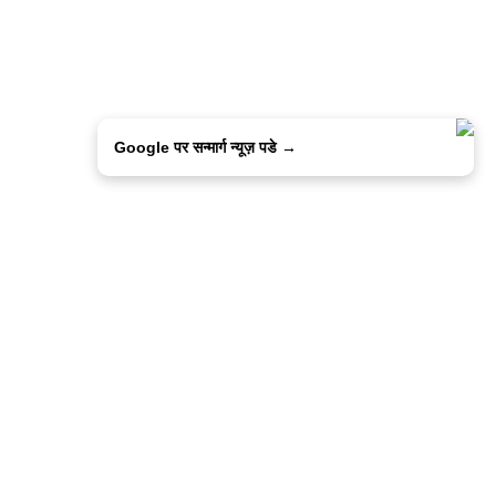
Google पर सन्मार्ग न्यूज़ पडे →
ालिसी
कांटेक्ट उस
सन्मार्ग में करियर
हमारे साथ बिज्ञापन
इतर इनफार्मेशन
कोड ऑफ़ एथिक्स