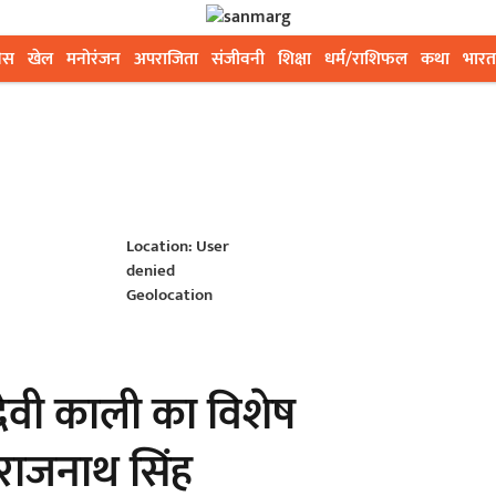
ेस
खेल
मनोरंजन
अपराजिता
संजीवनी
शिक्षा
धर्म/राशिफल
कथा
भारत
Location: User
denied
Geolocation
देवी काली का विशेष
री राजनाथ सिंह