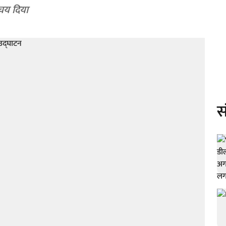
िचय दिया
स