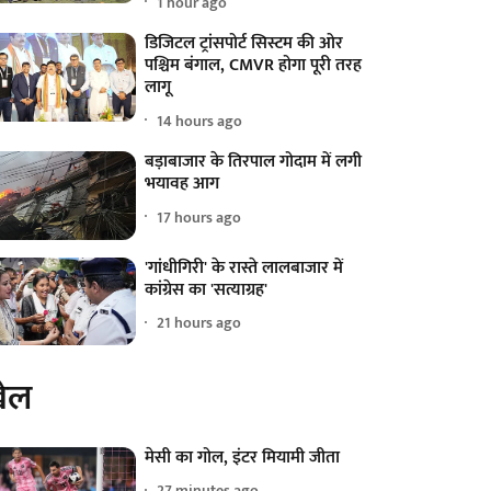
1 hour ago
डिजिटल ट्रांसपोर्ट सिस्टम की ओर
पश्चिम बंगाल, CMVR होगा पूरी तरह
लागू
14 hours ago
बड़ाबाजार के तिरपाल गोदाम में लगी
भयावह आग
17 hours ago
'गांधीगिरी' के रास्ते लालबाजार में
कांग्रेस का 'सत्याग्रह'
21 hours ago
ेल
मेसी का गोल, इंटर मियामी जीता
27 minutes ago