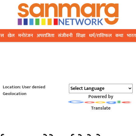
ेस
खेल
मनोरंजन
अपराजिता
संजीवनी
शिक्षा
धर्म/राशिफल
कथा
भारत
Location: User denied
Geolocation
Powered by
Translate