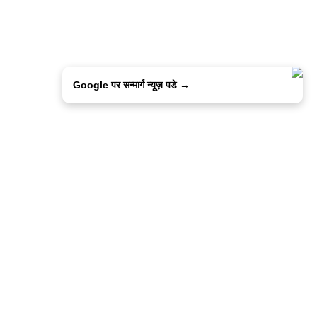
Google पर सन्मार्ग न्यूज़ पडे →
ालिसी
कांटेक्ट उस
सन्मार्ग में करियर
हमारे साथ बिज्ञापन
इतर इनफार्मेशन
कोड ऑफ़ एथिक्स