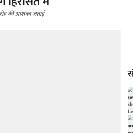
ग हिरासत में
गिरोह की आशंका जताई
स