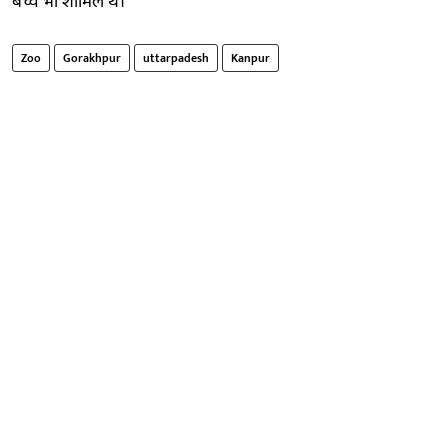
बच्चे भी शामिल थे।
Zoo
Gorakhpur
uttarpadesh
Kanpur