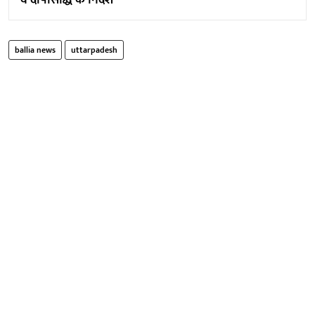
व दोषसिद्धि के निर्देश
ballia news
uttarpadesh