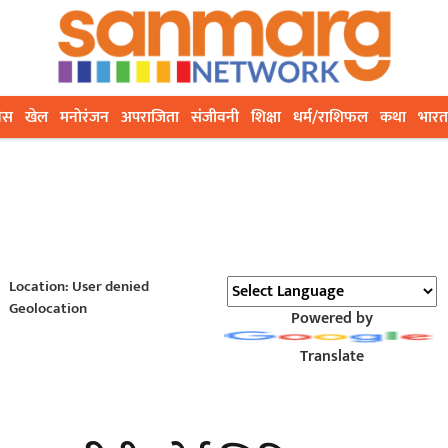
ेस
खेल
मनोरंजन
अपराजिता
संजीवनी
शिक्षा
धर्म/राशिफल
कथा
भारत
Location: User denied
Geolocation
Powered by
Translate