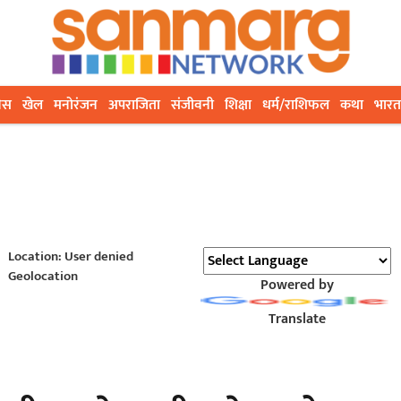
ेस
खेल
मनोरंजन
अपराजिता
संजीवनी
शिक्षा
धर्म/राशिफल
कथा
भारत
Location: User denied
Geolocation
Powered by
Translate