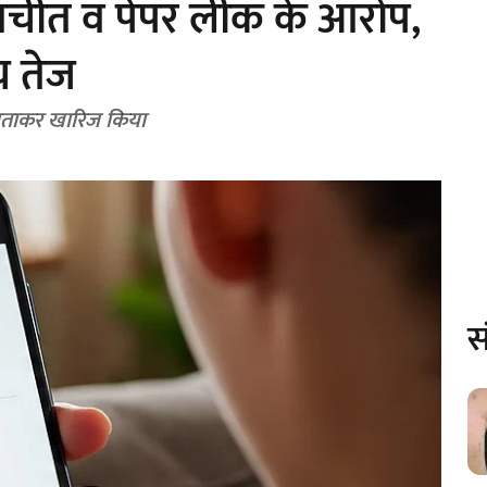
ातचीत व पेपर लीक के आरोप,
ंच तेज
’ बताकर खारिज किया
स