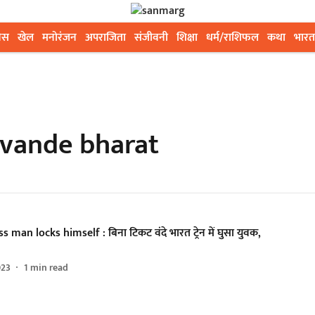
ेस
खेल
मनोरंजन
अपराजिता
संजीवनी
शिक्षा
धर्म/राशिफल
कथा
भारत
 vande bharat
s man locks himself : बिना टिकट वंदे भारत ट्रेन में घुसा युवक,
023
1
min read