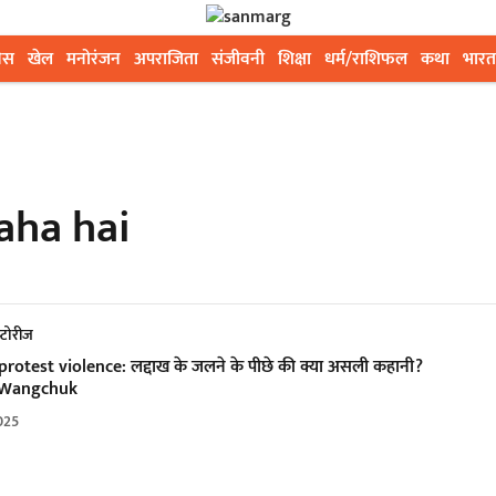
ेस
खेल
मनोरंजन
अपराजिता
संजीवनी
शिक्षा
धर्म/राशिफल
कथा
भारत
aha hai
्टोरीज
rotest violence: लद्दाख के जलने के पीछे की क्या असली कहानी?
Wangchuk
025