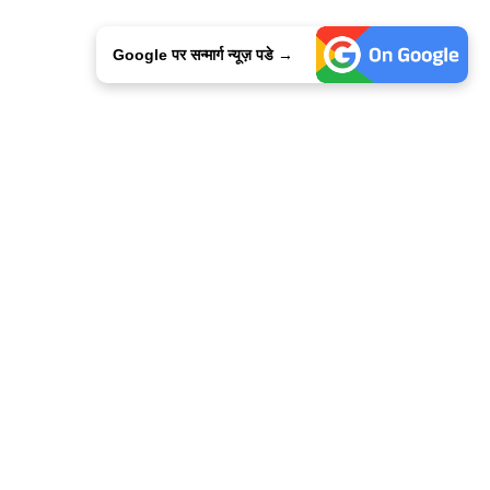
Google पर सन्मार्ग न्यूज़ पडे →
ालिसी
कांटेक्ट उस
सन्मार्ग में करियर
हमारे साथ बिज्ञापन
इतर इनफार्मेशन
कोड ऑफ़ एथिक्स