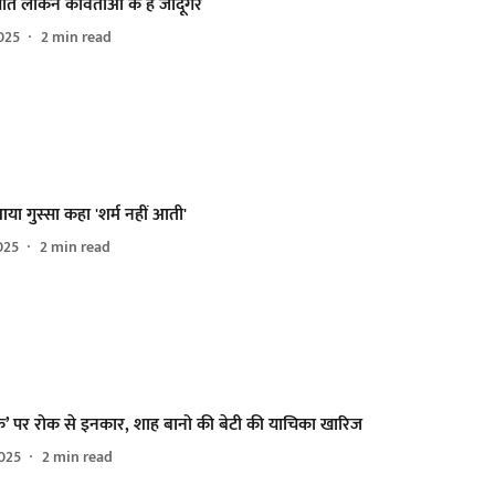
पाते लेकिन कविताओं के हैं जादूगर
025
2
min read
ा गुस्सा कहा 'शर्म नहीं आती'
025
2
min read
क’ पर रोक से इनकार, शाह बानो की बेटी की याचिका खारिज
025
2
min read