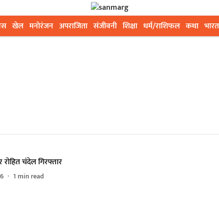
ेस
खेल
मनोरंजन
अपराजिता
संजीवनी
शिक्षा
धर्म/राशिफल
कथा
भारत
र रोहित चंदेल गिरफ्तार
26
1
min read