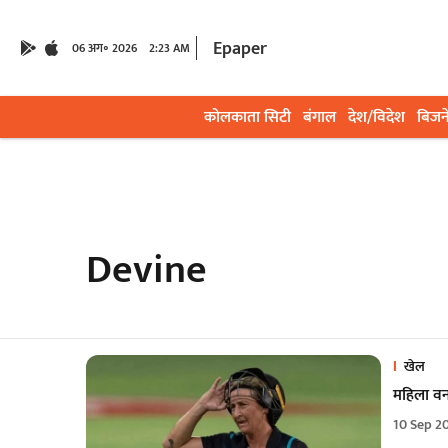
Epaper
06 अग॰ 2026
2:23 AM
कोलकाता सिटी
बंगाल
देश/विदेश
बिजन
Devine
खेल
महिला वनड
10 Sep 2