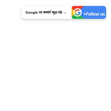
Google पर सन्मार्ग न्यूज़ पडे →
ालिसी
कांटेक्ट उस
सन्मार्ग में करियर
हमारे साथ बिज्ञापन
इतर इनफार्मेशन
कोड ऑफ़ एथिक्स