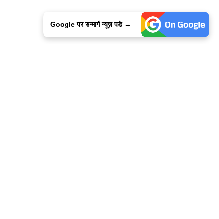
Google पर सन्मार्ग न्यूज़ पडे →
ालिसी
कांटेक्ट उस
सन्मार्ग में करियर
हमारे साथ बिज्ञापन
इतर इनफार्मेशन
कोड ऑफ़ एथिक्स