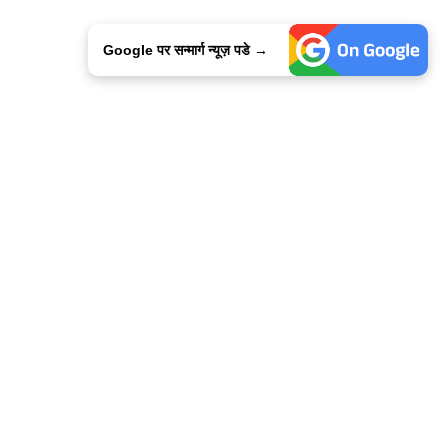
Google पर सन्मार्ग न्यूज़ पडे →
ालिसी
कांटेक्ट उस
सन्मार्ग में करियर
हमारे साथ बिज्ञापन
इतर इनफार्मेशन
कोड ऑफ़ एथिक्स