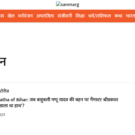
ेस
खेल
मनोरंजन
अपराजिता
संजीवनी
शिक्षा
धर्म/राशिफल
कथा
भारत
हन
्टोरीज
ha of Bihar: जब बाहुबली पप्पू यादव की बहन पर गैंगस्टर श्रीप्रकाश
 ‘डाला था हाथ’?
025