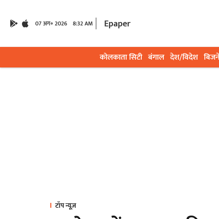
Epaper
07 अग॰ 2026
8:32 AM
कोलकाता सिटी
बंगाल
देश/विदेश
बिजन
टॉप न्यूज़