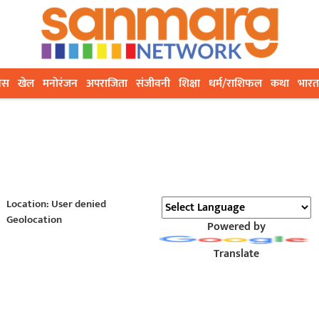
ेस
खेल
मनोरंजन
अपराजिता
संजीवनी
शिक्षा
धर्म/राशिफल
कथा
भारत
Location: User denied
Geolocation
Powered by
Translate