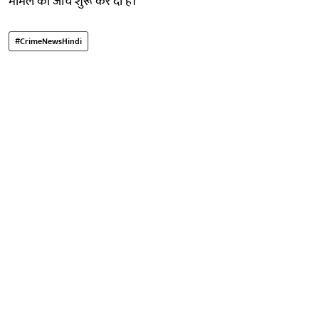
मामले की जांच शुरू कर दी है।
#CrimeNewsHindi