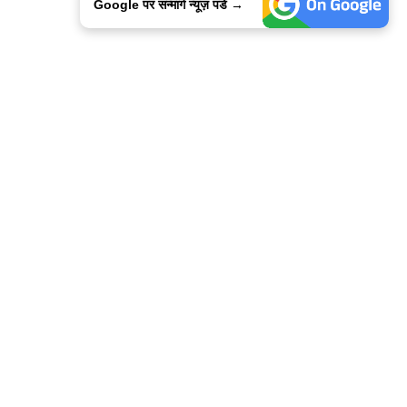
Google पर सन्मार्ग न्यूज़ पडे →
ालिसी
कांटेक्ट उस
सन्मार्ग में करियर
हमारे साथ बिज्ञापन
इतर इनफार्मेशन
कोड ऑफ़ एथिक्स
© 2015-2025 Sanmarg Hindi Daily