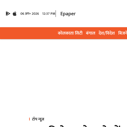
Epaper
06 अग॰ 2026
12:37 PM
कोलकाता सिटी
बंगाल
देश/विदेश
बिजन
टॉप न्यूज़