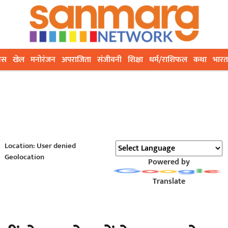
ेस
खेल
मनोरंजन
अपराजिता
संजीवनी
शिक्षा
धर्म/राशिफल
कथा
भारत
Location: User denied
Geolocation
Powered by
Translate