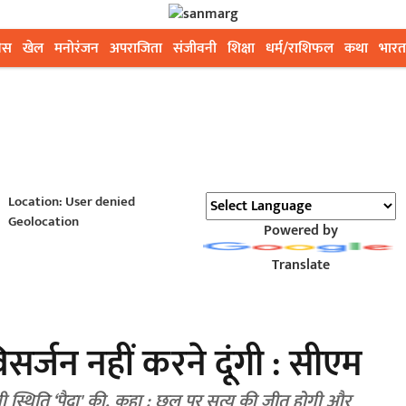
ेस
खेल
मनोरंजन
अपराजिता
संजीवनी
शिक्षा
धर्म/राशिफल
कथा
भारत
Location: User denied
Geolocation
Powered by
Translate
र्जन नहीं करने दूंगी : सीएम
ी स्थिति ‘पैदा' की, कहा : छल पर सत्य की जीत होगी और