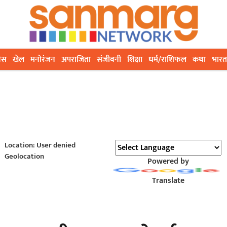
ेस
खेल
मनोरंजन
अपराजिता
संजीवनी
शिक्षा
धर्म/राशिफल
कथा
भारत
Location: User denied
Geolocation
Powered by
Translate