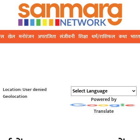
ेस
खेल
मनोरंजन
अपराजिता
संजीवनी
शिक्षा
धर्म/राशिफल
कथा
भारत
Location: User denied
Geolocation
Powered by
Translate