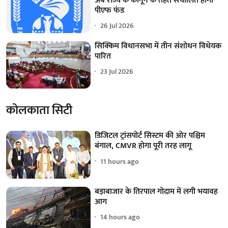
अब राज्य के कानून के तहत संचालित होगा
पीएफ फंड
26 Jul 2026
सिक्किम विधानसभा में तीन संशोधन विधेयक
पारित
23 Jul 2026
कोलकाता सिटी
डिजिटल ट्रांसपोर्ट सिस्टम की ओर पश्चिम
बंगाल, CMVR होगा पूरी तरह लागू
11 hours ago
बड़ाबाजार के तिरपाल गोदाम में लगी भयावह
आग
14 hours ago