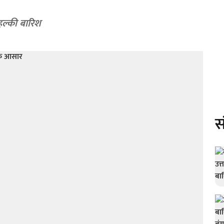
हल्की बारिश
स