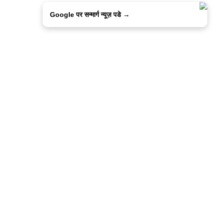
Google पर सन्मार्ग न्यूज़ पडे →
ालिसी
कांटेक्ट उस
सन्मार्ग में करियर
हमारे साथ बिज्ञापन
इतर इनफार्मेशन
कोड ऑफ़ एथिक्स
© 2015-2025 Sanmarg Hindi Daily
Powered by
Quintype