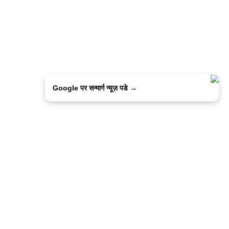
Google पर सन्मार्ग न्यूज़ पडे →
ालिसी
कांटेक्ट उस
सन्मार्ग में करियर
हमारे साथ बिज्ञापन