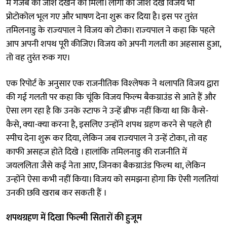
में गजब का जोश देखने को मिला। लोगों का जोश देख विजय भी
प्रोटोकोल भूल गए और भाषण देना शुरू कर दिया है। इस पर तुरंत
तमिलनाडु के राज्‍यपाल ने विजय को टोका। राज्‍यपाल ने कहा कि पहले
आप अपनी शपथ पूरी कीजिए। विजय को अपनी गलती का अहसास हुआ,
तो वह तुरंत रुक गए।
एक रिपोर्ट के अनुसार एक राजनीतिक विश्‍लेषक ने थलापति विजय द्वारा
की गई गलती पर कहा कि चूंकि विजय फिल्‍म बैकग्राउंड से आते हैं और
ऐसा लग रहा है कि उनके स्‍टाफ ने उन्हें ब्रीफ नहीं किया था कि कैसे-
कैसे, क्‍या-क्‍या करना है, इसलिए उन्‍होंने शपथ ग्रहण करने से पहले ही
स्‍पीच देना शुरू कर दिया, लेकिन जब राज्‍यपाल ने उन्‍हें टोका, तो वह
काफी असहज होते दिखे । हालांकि तमिलनाडु की राजनीति में
जयललिता जैसे कई नेता आए, जिनका बैकग्राउंड फिल्‍म था, लेकिन
उन्‍होंने ऐसा कभी नहीं किया। विजय को समझना होगा कि ऐसी गलतियां
उनकी छवि खराब कर सकती हैं ।
शपथग्रहण में दिखा फिल्‍मी सितारों की हुजूम