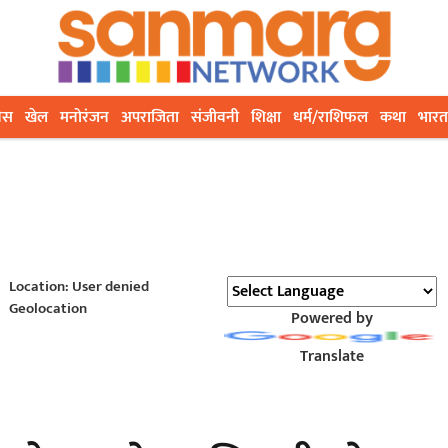
ेस
खेल
मनोरंजन
अपराजिता
संजीवनी
शिक्षा
धर्म/राशिफल
कथा
भारत
Location: User denied
Geolocation
Powered by
Translate