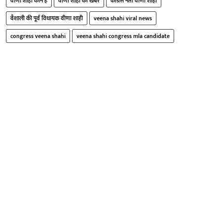
वीणा शाही कौन हैं
वीणा शाही की खबर
कांग्रेस नेता वीणा शाही
वैशाली की पूर्व विधायक वीणा शाही
veena shahi viral news
congress veena shahi
veena shahi congress mla candidate