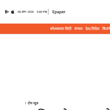
Epaper
06 अग॰ 2026
5:00 PM
कोलकाता सिटी
बंगाल
देश/विदेश
बिजन
टॉप न्यूज़