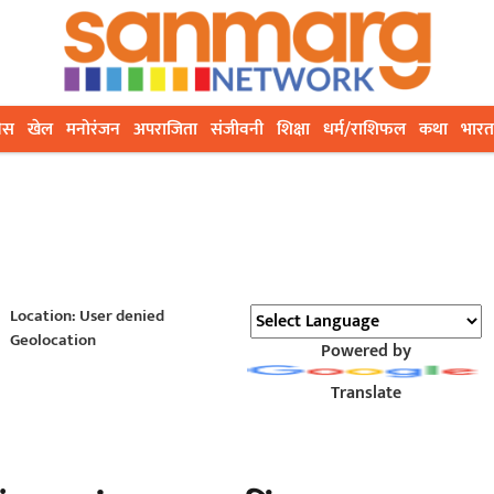
ेस
खेल
मनोरंजन
अपराजिता
संजीवनी
शिक्षा
धर्म/राशिफल
कथा
भारत
Location: User denied
Geolocation
Powered by
Translate