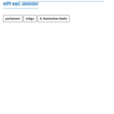
करेंगे बाहर: जायसवाल
parliament
indigo
K. Rammohan Naidu