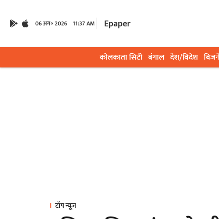
Epaper
06 अग॰ 2026
11:37 AM
कोलकाता सिटी
बंगाल
देश/विदेश
बिजन
टॉप न्यूज़