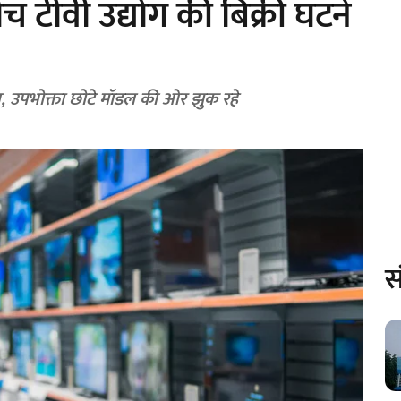
च टीवी उद्योग की बिक्री घटने
व, उपभोक्ता छोटे मॉडल की ओर झुक रहे
स