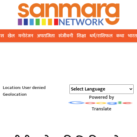
ेस
खेल
मनोरंजन
अपराजिता
संजीवनी
शिक्षा
धर्म/राशिफल
कथा
भारत
Location: User denied
Geolocation
Powered by
Translate