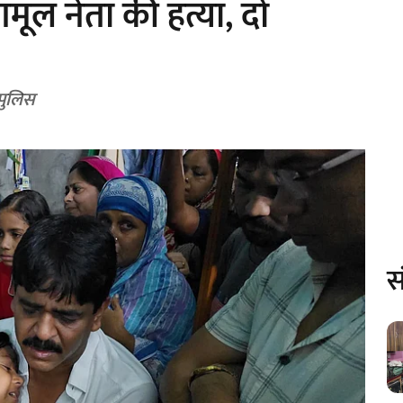
णमूल नेता की हत्या, दो
 पुलिस
स