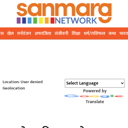
ेस
खेल
मनोरंजन
अपराजिता
संजीवनी
शिक्षा
धर्म/राशिफल
कथा
भारत
Location: User denied
Geolocation
Powered by
Translate