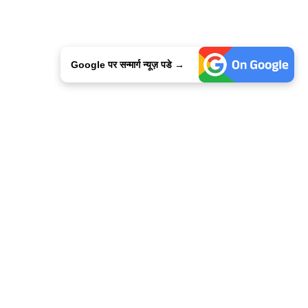
Google पर सन्मार्ग न्यूज़ पडे →
ालिसी
कांटेक्ट उस
सन्मार्ग में करियर
हमारे साथ बिज्ञापन