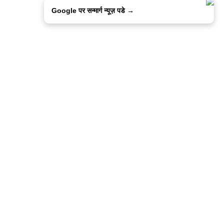
Google पर सन्मार्ग न्यूज़ पडे →
ालिसी
कांटेक्ट उस
सन्मार्ग में करियर
हमारे साथ बिज्ञापन
इतर इनफार्मेशन
कोड ऑफ़ एथिक्स
© 2015-2025 Sanmarg Hindi Daily
Powered by
Quintype